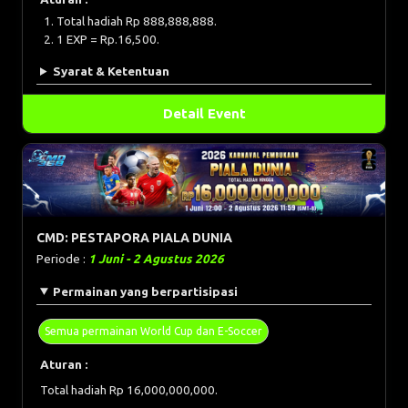
Total hadiah Rp 888,888,888.
1 EXP = Rp.16,500.
Syarat & Ketentuan
Detail Event
CMD: PESTAPORA PIALA DUNIA
Periode :
1 Juni - 2 Agustus 2026
Permainan yang berpartisipasi
Semua permainan World Cup dan E-Soccer
Aturan :
Total hadiah Rp 16,000,000,000.