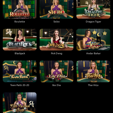
Roulette
Sicbo
Dragon Tiger
Blackjack
Pok Deng
Andar Bahar
Teen Patti 20-20
Xoc Dia
Thai HiLo