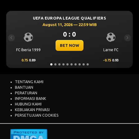
UE QUALIFIERS
SPAIN LA LIGA
— 22:59 WIB
August 16, 2026 — 02:3
0
0 : 0
Previous
Next
OW
BET NOW
Larne FC
Sevilla
-0.75
0.93
0.25
0.95
TENTANG KAMI
BANTUAN
PERATURAN
INFORMASI BANK
HUBUNGI KAMI
KEBIJAKAN PRIVASI
PERSETUJUAN COOKIES