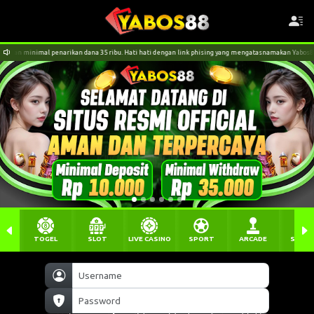
an minimal penarikan dana 35 ribu. Hati hati dengan link phising yang mengatasnamakan Yabos88
TOGEL
SLOT
LIVE CASINO
SPORT
ARCADE
SABU