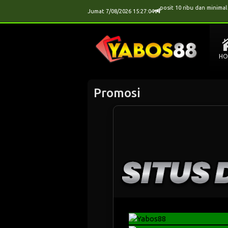
Minimal deposit 10 ribu dan minimal pe
Jumat 7/08/2026 15:27:04
HO
Promosi