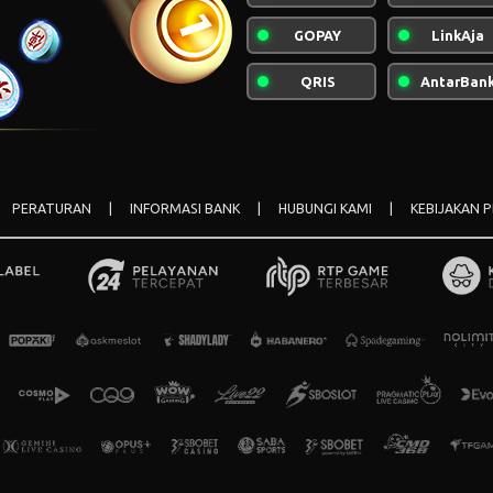
Jenius
DANA
GOPAY
LinkAja
QRIS
AntarBan
PERATURAN
|
INFORMASI BANK
|
HUBUNGI KAMI
|
KEBIJAKAN P