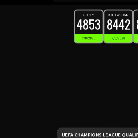
Jika terdeteksi kecuran
Syarat & ketentuan berla
2. Samsung Z Flip 4
Bonus akan dibatalkan ji
Kebijakan YABOS88 Mutlak
30rb = 330rb) maka minim
Contoh Referral : IDR 2.0
Bonus hanya berlaku unt
KEBIJAKAN INI ).
Event reset setiap hari j
Batas saldo yang bisa di
Bonus langsung masuk ke
ditarik.
3. + Deposit 50%
Kebijakan YABOS88 Mutlak
BULLSEYE
TOTO WUHAN
Syarat & Ketentuan Berla
+100rb bonus 30rb = 330rb
4853
Tidak ada batas maksimu
8442
Saldo Habis tidak bisa kla
BERIKUT RINCIAN BON
Selama mengikuti Promo
4. + Deposit 10%
Setiap Kecurangan yang t
Tidak bisa menggunakan 
SALDO AKAN KAMI HANG
Syarat & ketentuan berla
Tidak menerima IP dilua
SCATTER MAHJONG
S
5. Kredit 500.000
Syarat dan ketentuan yan
7/8/2026
7/8/2026
SCATTER 3
B
PROMO INI BERLAKU MU
6. Kredit 25.000
SCATTER 4
B
7. Kredit 20.000
SCATTER 5
B
8. Kredit 15.000
9. Kredit 10.000
10. Kredit 5.000
UEFA CHAMPIONS LEAGUE QUALIFIERS
UEFA CHAMPION