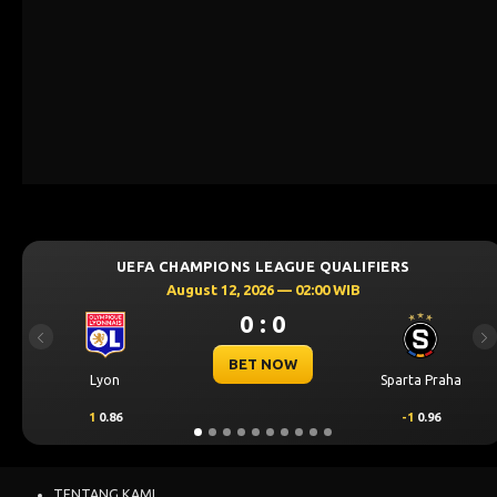
UEFA CHAMPIONS LEAGUE QUALIFIERS
August 12, 2026 — 02:00 WIB
0 : 0
Previous
Ne
BET NOW
Lyon
Sparta Praha
1
0.86
-1
0.96
TENTANG KAMI