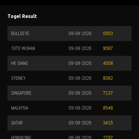
Togel Result
BULLSEYE
09-08-2026
0503
TOTO WUHAN
09-08-2026
9587
HK SIANG
09-08-2026
4008
SYDNEY
09-08-2026
8082
SINGAPORE
09-08-2026
7137
MALAYSIA
09-08-2026
8548
QATAR
09-08-2026
3415
HONGKONG
08-08-2026
2797