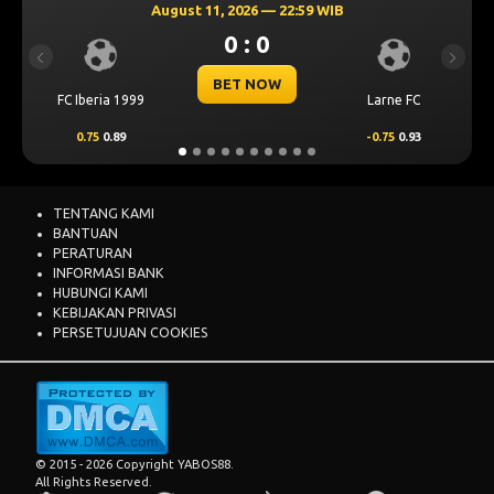
August 11, 2026 — 22:59 WIB
0 : 0
Previous
Next
BET NOW
FC Iberia 1999
Larne FC
0.75
0.89
-0.75
0.93
TENTANG KAMI
BANTUAN
PERATURAN
INFORMASI BANK
HUBUNGI KAMI
KEBIJAKAN PRIVASI
PERSETUJUAN COOKIES
© 2015 - 2026 Copyright YABOS88.
All Rights Reserved.