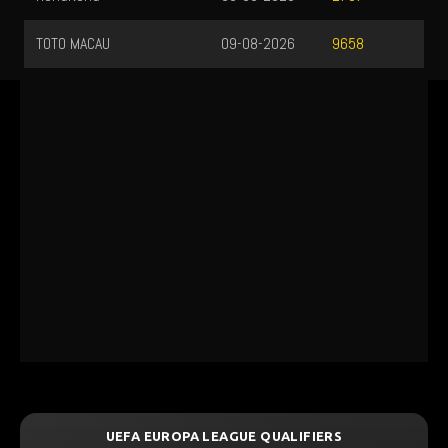
TOTO MACAU
09-08-2026
9658
UEFA EUROPA LEAGUE QUALIFIERS