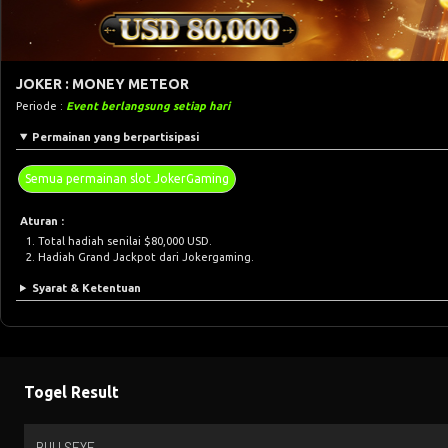
JOKER : MONEY METEOR
Periode :
Event berlangsung setiap hari
Permainan yang berpartisipasi
Semua permainan slot JokerGaming
Aturan :
Total hadiah senilai $80,000 USD.
Hadiah Grand Jackpot dari Jokergaming.
Syarat & Ketentuan
Togel Result
BULLSEYE