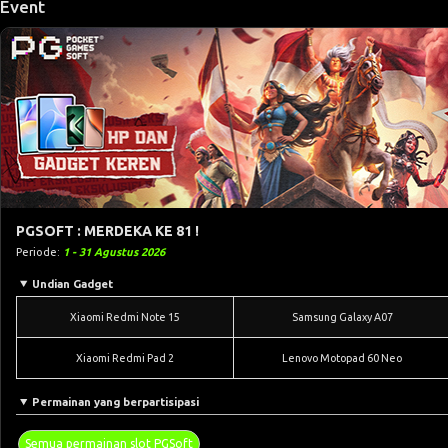
Event
PGSOFT : MERDEKA KE 81 !
Periode:
1 - 31 Agustus 2026
Undian Gadget
Xiaomi Redmi Note 15
Samsung Galaxy A07
Xiaomi Redmi Pad 2
Lenovo Motopad 60 Neo
Permainan yang berpartisipasi
Semua permainan slot PGSoft