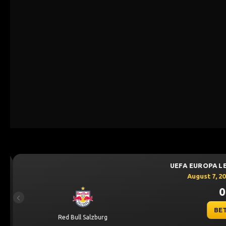
UEFA EUROPA LE
August 7, 20
0 
Previous
BET
Red Bull Salzburg