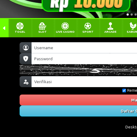
TOGEL
SLOT
LIVE CASINO
SPORT
ARCADE
SABU
Reme
Ma
Daftar 
Deskt