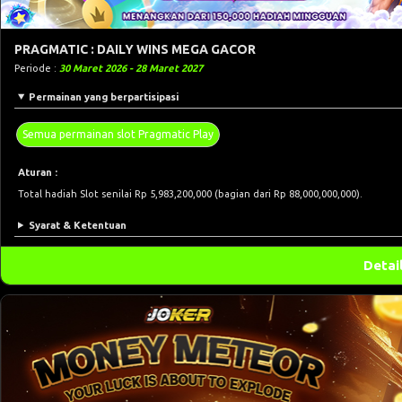
PRAGMATIC : DAILY WINS MEGA GACOR
Periode :
30 Maret 2026 - 28 Maret 2027
Permainan yang berpartisipasi
Semua permainan slot Pragmatic Play
Aturan :
Total hadiah Slot senilai Rp 5,983,200,000 (bagian dari Rp 88,000,000,000).
Syarat & Ketentuan
Detai