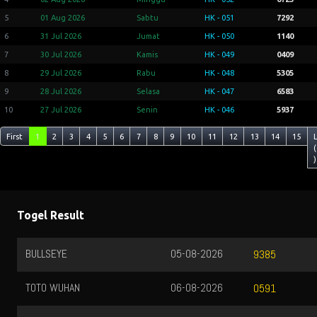
5
01 Aug 2026
Sabtu
HK - 051
7292
6
31 Jul 2026
Jumat
HK - 050
1140
7
30 Jul 2026
Kamis
HK - 049
0409
8
29 Jul 2026
Rabu
HK - 048
5305
9
28 Jul 2026
Selasa
HK - 047
6583
10
27 Jul 2026
Senin
HK - 046
5937
First
1
2
3
4
5
6
7
8
9
10
11
12
13
14
15
(
)
Togel Result
BULLSEYE
05-08-2026
9385
TOTO WUHAN
06-08-2026
0591