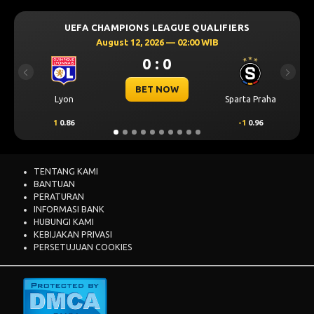
UEFA CHAMPIONS LEAGUE QUALIFIERS
August 12, 2026 — 02:00 WIB
0 : 0
Previous
Next
BET NOW
Lyon
Sparta Praha
SK 
1
0.86
-1
0.96
TENTANG KAMI
BANTUAN
PERATURAN
INFORMASI BANK
HUBUNGI KAMI
KEBIJAKAN PRIVASI
PERSETUJUAN COOKIES