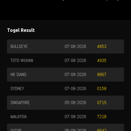
Togel Result
BULLSEYE
07-08-2026
4853
TOTO WUHAN
07-08-2026
4935
HK SIANG
07-08-2026
8867
SYDNEY
07-08-2026
0158
SINGAPORE
05-08-2026
0715
MALAYSIA
07-08-2026
7218
QATAR
06-08-2026
6642