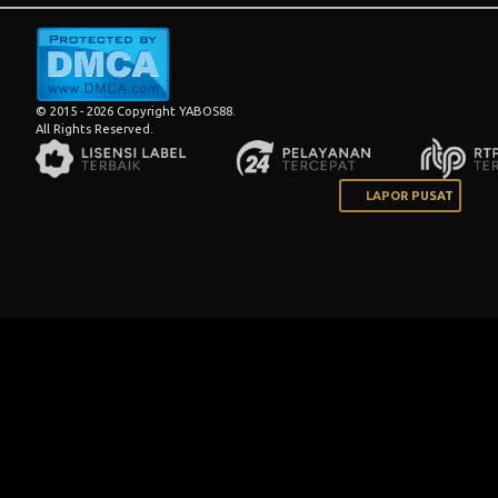
© 2015 - 2026 Copyright YABOS88.
All Rights Reserved.
LAPOR PUSAT