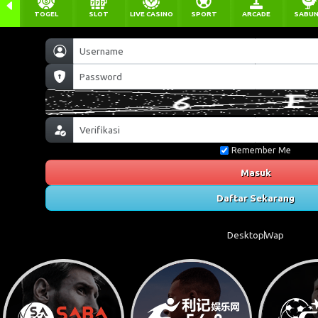
TOGEL
SLOT
LIVE CASINO
SPORT
ARCADE
SABU
Remember Me
Masuk
Daftar Sekarang
Desktop
Wap