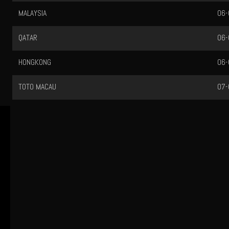
MALAYSIA
06-
QATAR
06-
HONGKONG
06-
TOTO MACAU
07-