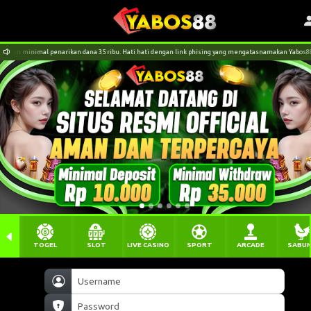
 dan minimal penarikan dana 35 ribu. Hati hati dengan link phising yang mengatasnamakan Yabos88
TOGEL
SLOT
LIVE CASINO
SPORT
ARCADE
SABU