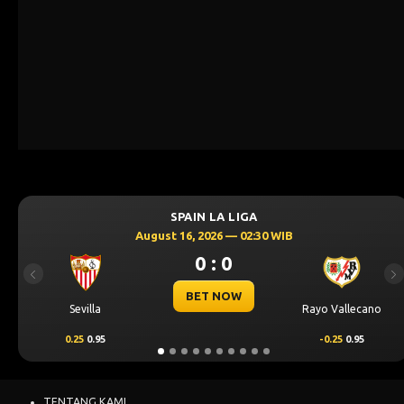
SPAIN LA LIGA
August 16, 2026 — 02:30 WIB
0 : 0
Previous
Ne
BET NOW
Sevilla
Rayo Vallecano
0.25
0.95
-0.25
0.95
TENTANG KAMI