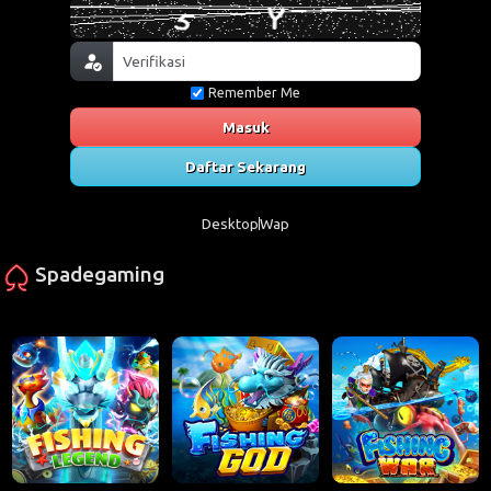
Remember Me
Masuk
Daftar Sekarang
Desktop
Wap
Spadegaming